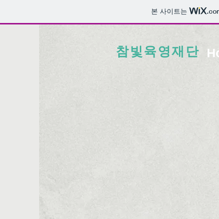
본 사이트는
.co
참빛육영재단
H